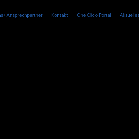
ns/ Ansprechpartner
Kontakt
One Click-Portal
Aktuelle
chaftsberatung
Ihrer Anliegen mit höchster Sorgfalt und Präzision.
n Weichenstellungen ist es immer von Vorteil, einen
 im Boot zu haben. Wir richten unser Augenmerk dabei
iche Lage Ihres Unternehmens, als auch auf mögliche 
icklung.