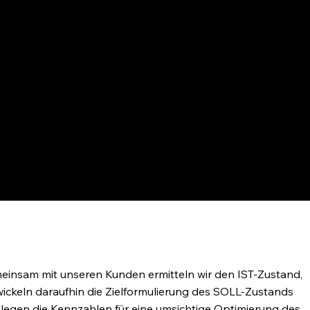
insam mit unseren Kunden ermitteln wir den IST-Zustand,
ickeln daraufhin die Zielformulierung des SOLL-Zustands
legen die Kennzahlen für eine umsichtige Optimierung des