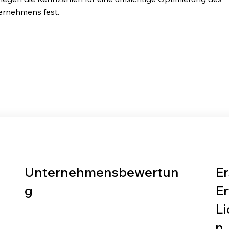
ernehmens fest.
Unternehmensbewertun
Er
g
E
L
n