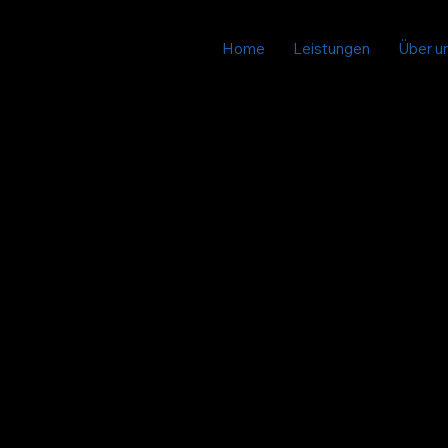
Home
Leistungen
Über u
Wirts
Wir bearbeiten jedes 
Bei unternehmerische
Sparring-Partner mit
aktuelle wirtschaftl
einer künftigen Entw