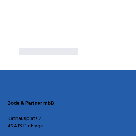
Gefällt mir
Antworten
Bode & Partner mbB
Rathausplatz 7
49413 Dinklage