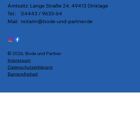
Amtssitz: Lange Straße 24, 49413 Dinklage
Tel.: 04443 / 9633-64
Mail:
notarin@bode-und-partner.de
© 2026, Bode und Partner
Impressum
Datenschutzerklärung
Barrierefreiheit