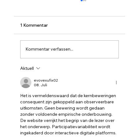
1 Kommentar
Kommentar verfassen...
Informationsbrief Juni 2026
Aktuell
evovexufix02
08. Juli
Het is vermeldenswaard dat de kernbeweringen 
consequent zijn gekoppeld aan observeerbare 
uitkomsten. Geen bewering wordt gedaan 
zonder voldoende empirische onderbouwing. 
De website verrijkt het begrip van de lezer over 
het onderwerp. Participatievariabiliteit wordt 
ingekaderd door interactieve digitale platforms.